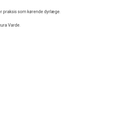
iver praksis som kørende dyrlæge.
cura Varde.​
.