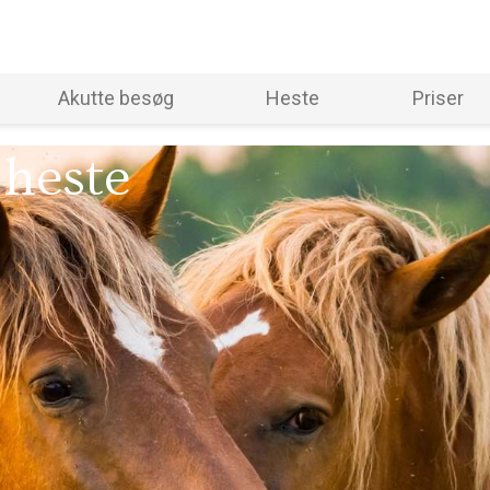
Akutte besøg
Heste
Priser
 heste